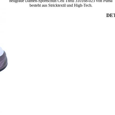
hellgraue Damen-Sportschuh Cell Thrill 310168-023 von Puma
besteht aus Stricktextil und High-Tech.
DET