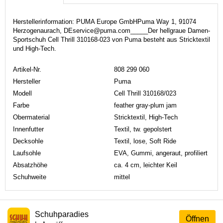
Herstellerinformation: PUMA Europe GmbHPuma Way 1, 91074
Herzogenaurach, DEservice@puma.com_____Der hellgraue Damen-
Sportschuh Cell Thrill 310168-023 von Puma besteht aus Stricktextil
und High-Tech.
Artikel-Nr.
808 299 060
Hersteller
Puma
Modell
Cell Thrill 310168/023
Farbe
feather gray-plum jam
Obermaterial
Stricktextil, High-Tech
Innenfutter
Textil, tw. gepolstert
Decksohle
Textil, lose, Soft Ride
Laufsohle
EVA, Gummi, angeraut, profiliert
Absatzhöhe
ca. 4 cm, leichter Keil
Schuhweite
mittel
Schuhparadies
Öffnen