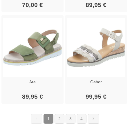
70,00 €
89,95 €
Ara
Gabor
89,95 €
99,95 €
1
2
3
4
(current)