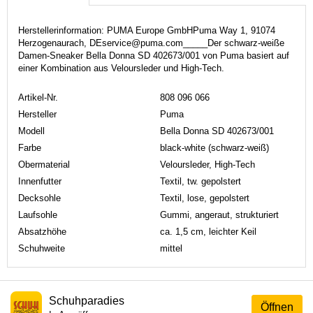
Herstellerinformation: PUMA Europe GmbHPuma Way 1, 91074
Herzogenaurach, DEservice@puma.com_____Der schwarz-weiße
Damen-Sneaker Bella Donna SD 402673/001 von Puma basiert auf
einer Kombination aus Veloursleder und High-Tech.
Artikel-Nr.
808 096 066
Hersteller
Puma
Modell
Bella Donna SD 402673/001
Farbe
black-white (schwarz-weiß)
Obermaterial
Veloursleder, High-Tech
Innenfutter
Textil, tw. gepolstert
Decksohle
Textil, lose, gepolstert
Laufsohle
Gummi, angeraut, strukturiert
Absatzhöhe
ca. 1,5 cm, leichter Keil
Schuhweite
mittel
Schuhparadies
Öffnen