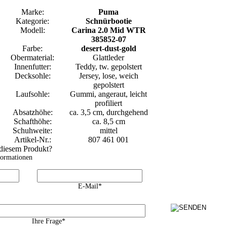
Marke:
Puma
Kategorie:
Schnürbootie
Modell:
Carina 2.0 Mid WTR
385852-07
Farbe:
desert-dust-gold
Obermaterial:
Glattleder
Innenfutter:
Teddy, tw. gepolstert
Decksohle:
Jersey, lose, weich
gepolstert
Laufsohle:
Gummi, angeraut, leicht
profiliert
Absatzhöhe:
ca. 3,5 cm, durchgehend
Schafthöhe:
ca. 8,5 cm
Schuhweite:
mittel
Artikel-Nr.:
807 461 001
 diesem Produkt?
formationen
E-Mail*
Ihre Frage*