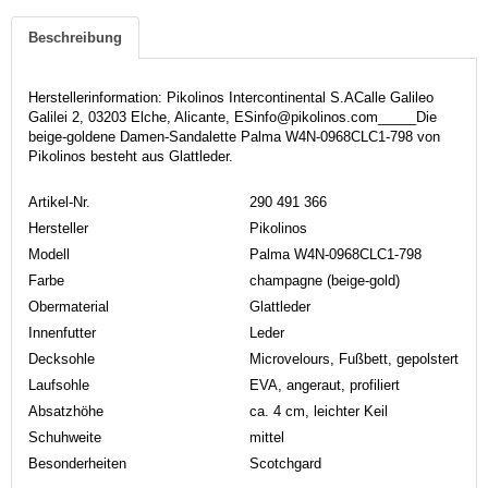
Beschreibung
Herstellerinformation: Pikolinos Intercontinental S.ACalle Galileo
Galilei 2, 03203 Elche, Alicante, ESinfo@pikolinos.com_____Die
beige-goldene Damen-Sandalette Palma W4N-0968CLC1-798 von
Pikolinos besteht aus Glattleder.
Artikel-Nr.
290 491 366
Hersteller
Pikolinos
Modell
Palma W4N-0968CLC1-798
Farbe
champagne (beige-gold)
Obermaterial
Glattleder
Innenfutter
Leder
Decksohle
Microvelours, Fußbett, gepolstert
Laufsohle
EVA, angeraut, profiliert
Absatzhöhe
ca. 4 cm, leichter Keil
Schuhweite
mittel
Besonderheiten
Scotchgard