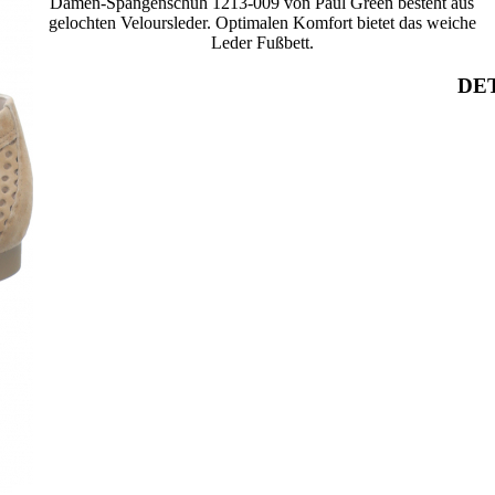
Damen-Spangenschuh 1213-009 von Paul Green besteht aus
gelochten Veloursleder. Optimalen Komfort bietet das weiche
Leder Fußbett.
DET