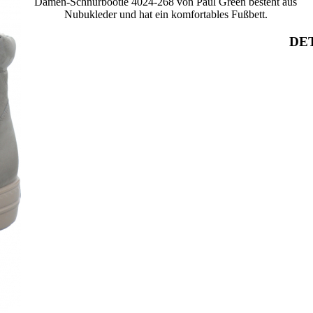
Damen-Schnürbootie 4024-268 von Paul Green besteht aus
Nubukleder und hat ein komfortables Fußbett.
DET