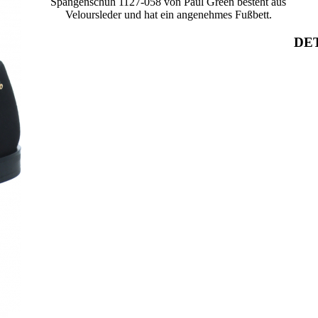
Spangenschuh 1127-058 von Paul Green besteht aus
Veloursleder und hat ein angenehmes Fußbett.
DET