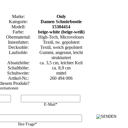
Marke:
Only
Kategorie:
Damen Schnürbootie
Modell:
15304414
Farbe:
beige-white (beige-weiß)
Obermaterial:
High-Tech, Microvelours
Innenfutter:
Textil, tw. gepolstert
Decksohle:
Textil, weich gepolstert
Laufsohle:
Gummi, angeraut, leicht
strukturiert
Absatzhöhe:
ca. 3,5 cm, leichter Keil
Schafthöhe:
ca. 8,9 cm
Schuhweite:
mittel
Artikel-Nr.:
260 494 006
 diesem Produkt?
formationen
E-Mail*
Ihre Frage*