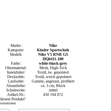
Marke:
Nike
Kategorie:
Kinder Sportschuh
Modell:
Nike V5 RNR GS
HQ6411-100
Farbe:
white-black-grey
Obermaterial:
Mesh, High-Tech
Innenfutter:
Textil, tw. gepolstert
Decksohle:
Textil, weich gepolstert
Laufsohle:
Gummi, angeraut, profiliert
Absatzhöhe:
ca. 3 cm, Block
Schuhweite:
mittel
Artikel-Nr.:
450 194 072
 diesem Produkt?
formationen