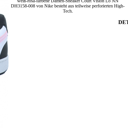
weiß-rosa-farbene Damen-Sneaker Court Vision Lo NN
DH3158-008 von Nike besteht aus teilweise perforierten High-
Tech.
DET