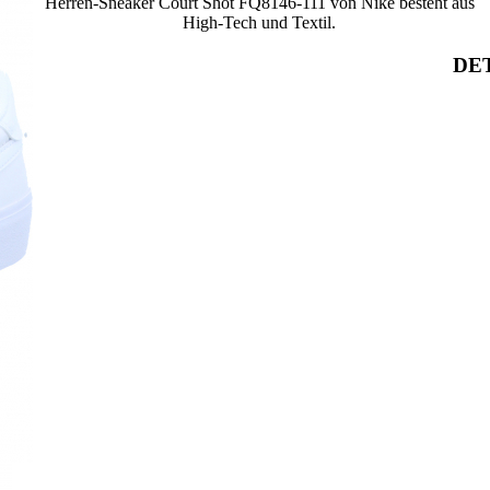
Herren-Sneaker Court Shot FQ8146-111 von Nike besteht aus
High-Tech und Textil.
DET