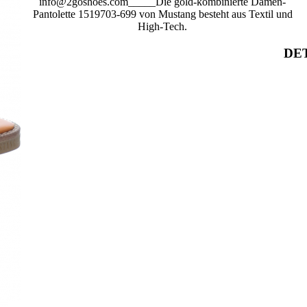
info@2goshoes.com_____Die gold-kombinierte Damen-
Pantolette 1519703-699 von Mustang besteht aus Textil und
High-Tech.
DET