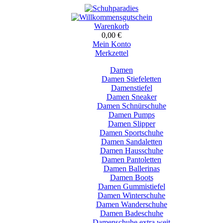
Warenkorb
0,00 €
Mein Konto
Merkzettel
Damen
Damen Stiefeletten
Damenstiefel
Damen Sneaker
Damen Schnürschuhe
Damen Pumps
Damen Slipper
Damen Sportschuhe
Damen Sandaletten
Damen Hausschuhe
Damen Pantoletten
Damen Ballerinas
Damen Boots
Damen Gummistiefel
Damen Winterschuhe
Damen Wanderschuhe
Damen Badeschuhe
Damenschuhe extra weit