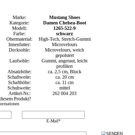
Marke:
Mustang Shoes
Kategorie:
Damen Chelsea-Boot
Modell:
1265-522-9
Farbe:
schwarz
Obermaterial:
High-Tech, Stretch-Gummi
Innenfutter:
Microvelours
Decksohle:
Microvelours, weich
gepolstert
Laufsohle:
Gummi, angeraut, leicht
profiliert
Absatzhöhe:
ca. 2,5 cm, Block
Schaftweite:
ca. 20 cm
Schafthöhe:
ca. 11 cm
Schuhweite:
mittel
Artikel-Nr.:
262 004 203
 diesem Produkt?
formationen
E-Mail*