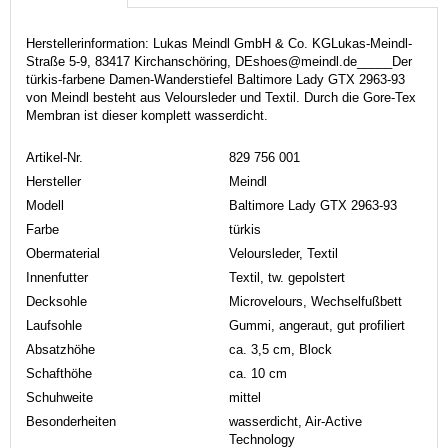
Herstellerinformation: Lukas Meindl GmbH & Co. KGLukas-Meindl-
Straße 5-9, 83417 Kirchanschöring, DEshoes@meindl.de_____Der
türkis-farbene Damen-Wanderstiefel Baltimore Lady GTX 2963-93
von Meindl besteht aus Veloursleder und Textil. Durch die Gore-Tex
Membran ist dieser komplett wasserdicht.
Artikel-Nr.
829 756 001
Hersteller
Meindl
Modell
Baltimore Lady GTX 2963-93
Farbe
türkis
Obermaterial
Veloursleder, Textil
Innenfutter
Textil, tw. gepolstert
Decksohle
Microvelours, Wechselfußbett
Laufsohle
Gummi, angeraut, gut profiliert
Absatzhöhe
ca. 3,5 cm, Block
Schafthöhe
ca. 10 cm
Schuhweite
mittel
Besonderheiten
wasserdicht, Air-Active
Technology