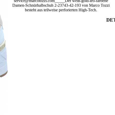
service@marcotozzi.com_____Der weiß-gold-leo-farbene
Damen-Schnürhalbschuh 2-23743-42-193 von Marco Tozzi
besteht aus teilweise perforierten High-Tech.
DET