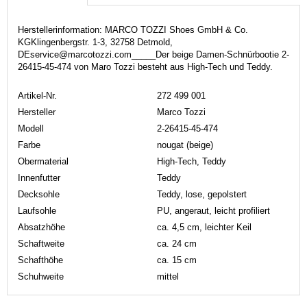
Herstellerinformation: MARCO TOZZI Shoes GmbH & Co.
KGKlingenbergstr. 1-3, 32758 Detmold,
DEservice@marcotozzi.com_____Der beige Damen-Schnürbootie 2-
26415-45-474 von Maro Tozzi besteht aus High-Tech und Teddy.
Artikel-Nr.
272 499 001
Hersteller
Marco Tozzi
Modell
2-26415-45-474
Farbe
nougat (beige)
Obermaterial
High-Tech, Teddy
Innenfutter
Teddy
Decksohle
Teddy, lose, gepolstert
Laufsohle
PU, angeraut, leicht profiliert
Absatzhöhe
ca. 4,5 cm, leichter Keil
Schaftweite
ca. 24 cm
Schafthöhe
ca. 15 cm
Schuhweite
mittel