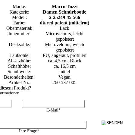
Marke:
Marco Tozzi
Kategorie:
Damen Schnürbootie
Modell:
2-25249-45-566
Farbe:
dk.red patent (mittelrot)
Obermaterial:
Lack
Innenfutter:
Microvelours, leicht
gepolstert
Decksohle:
Microvelours, weich
gepolstert
Laufsohle:
PU, angeraut, profiliert
Absatzhöhe:
ca. 4,5 cm, Block
Schafthöhe:
ca. 16,5 cm
Schuhweite:
mittel
Besonderheiten:
Vegan
Artikel-Nr.:
260 537 005
 diesem Produkt?
formationen
E-Mail*
Ihre Frage*