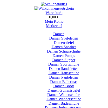
Warenkorb
0,00 €
Mein Konto
Merkzettel
Damen
Damen Stiefeletten
Damenstiefel
Damen Sneaker
Damen Schnürschuhe
Damen Pumps
Damen Slipper
Damen Sportschuhe
Damen Sandaletten
Damen Hausschuhe
Damen Pantoletten
Damen Ballerinas
Damen Boots
Damen Gummistiefel
Damen Winterschuhe
Damen Wanderschuhe
Damen Badeschuhe
Damenschuhe extra weit