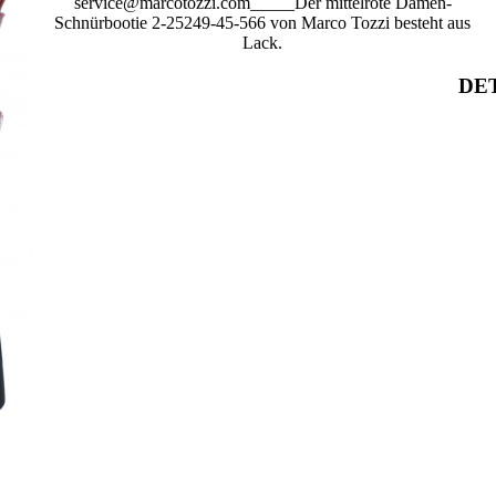
service@marcotozzi.com_____Der mittelrote Damen-
Schnürbootie 2-25249-45-566 von Marco Tozzi besteht aus
Lack.
DET