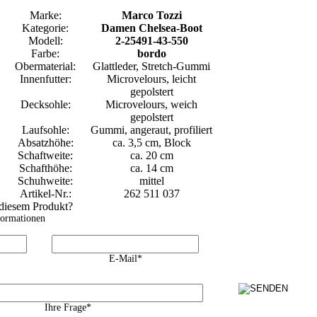
Marke:
Marco Tozzi
Kategorie:
Damen Chelsea-Boot
Modell:
2-25491-43-550
Farbe:
bordo
Obermaterial:
Glattleder, Stretch-Gummi
Innenfutter:
Microvelours, leicht
gepolstert
Decksohle:
Microvelours, weich
gepolstert
Laufsohle:
Gummi, angeraut, profiliert
Absatzhöhe:
ca. 3,5 cm, Block
Schaftweite:
ca. 20 cm
Schafthöhe:
ca. 14 cm
Schuhweite:
mittel
Artikel-Nr.:
262 511 037
 diesem Produkt?
formationen
E-Mail*
Ihre Frage*