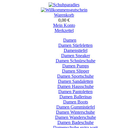
Warenkorb
0,00 €
Mein Konto
Merkzettel
Damen
Damen Stiefeletten
Damenstiefel
Damen Sneaker
Damen Schnürschuhe
Damen Pumps
Damen Slipper
Damen Sportschuhe
Damen Sandaletten
Damen Hausschuhe
Damen Pantoletten
Damen Ballerinas
Damen Boots
Damen Gummistiefel
Damen Winterschuhe
Damen Wanderschuhe
Damen Badeschuhe
Damenschuhe extra weit