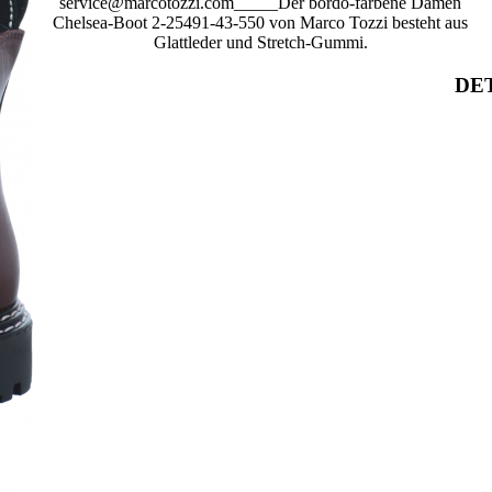
service@marcotozzi.com_____Der bordo-farbene Damen
Chelsea-Boot 2-25491-43-550 von Marco Tozzi besteht aus
Glattleder und Stretch-Gummi.
DET