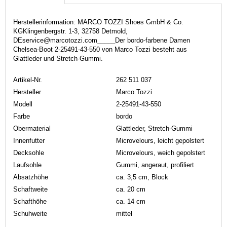
Herstellerinformation: MARCO TOZZI Shoes GmbH & Co.
KGKlingenbergstr. 1-3, 32758 Detmold,
DEservice@marcotozzi.com_____Der bordo-farbene Damen
Chelsea-Boot 2-25491-43-550 von Marco Tozzi besteht aus
Glattleder und Stretch-Gummi.
Artikel-Nr.
262 511 037
Hersteller
Marco Tozzi
Modell
2-25491-43-550
Farbe
bordo
Obermaterial
Glattleder, Stretch-Gummi
Innenfutter
Microvelours, leicht gepolstert
Decksohle
Microvelours, weich gepolstert
Laufsohle
Gummi, angeraut, profiliert
Absatzhöhe
ca. 3,5 cm, Block
Schaftweite
ca. 20 cm
Schafthöhe
ca. 14 cm
Schuhweite
mittel