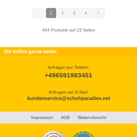
1
2
3
4
(current)
454 Produkte auf 23 Seiten
Wir helfen gerne weiter
Anfragen per Telefon:
+496591983451
Anfragen per E-Mail:
kundenservice@schuhparadies.net
Impressum
AGB
Widerrufsrecht