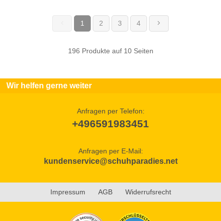
1
2
3
4
(current)
196 Produkte auf 10 Seiten
Wir helfen gerne weiter
Anfragen per Telefon:
+496591983451
Anfragen per E-Mail:
kundenservice@schuhparadies.net
Impressum
AGB
Widerrufsrecht