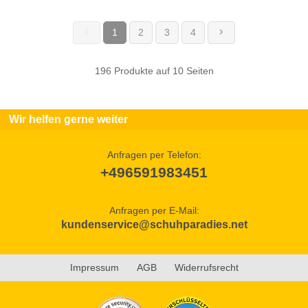
1
2
3
4
(current)
196 Produkte auf 10 Seiten
Wir helfen gerne weiter
Anfragen per Telefon:
+496591983451
Anfragen per E-Mail:
kundenservice@schuhparadies.net
Impressum
AGB
Widerrufsrecht