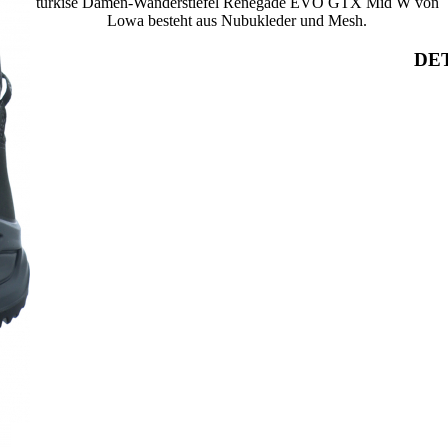
türkise Damen-Wanderstiefel Renegade EVO GTX Mid W von
Lowa besteht aus Nubukleder und Mesh.
DET