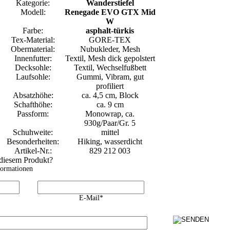
Kategorie:
Wanderstiefel
Modell:
Renegade EVO GTX Mid
W
Farbe:
asphalt-türkis
Tex-Material:
GORE-TEX
Obermaterial:
Nubukleder, Mesh
Innenfutter:
Textil, Mesh dick gepolstert
Decksohle:
Textil, Wechselfußbett
Laufsohle:
Gummi, Vibram, gut
profiliert
Absatzhöhe:
ca. 4,5 cm, Block
Schafthöhe:
ca. 9 cm
Passform:
Monowrap, ca.
930g/Paar/Gr. 5
Schuhweite:
mittel
Besonderheiten:
Hiking, wasserdicht
Artikel-Nr.:
829 212 003
 diesem Produkt?
formationen
E-Mail*