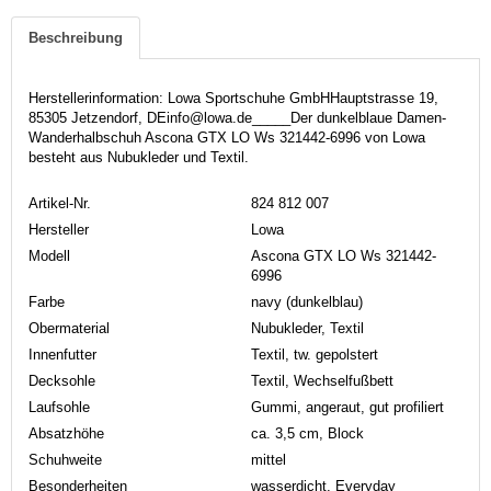
Beschreibung
Herstellerinformation: Lowa Sportschuhe GmbHHauptstrasse 19,
85305 Jetzendorf, DEinfo@lowa.de_____Der dunkelblaue Damen-
Wanderhalbschuh Ascona GTX LO Ws 321442-6996 von Lowa
besteht aus Nubukleder und Textil.
Artikel-Nr.
824 812 007
Hersteller
Lowa
Modell
Ascona GTX LO Ws 321442-
6996
Farbe
navy (dunkelblau)
Obermaterial
Nubukleder, Textil
Innenfutter
Textil, tw. gepolstert
Decksohle
Textil, Wechselfußbett
Laufsohle
Gummi, angeraut, gut profiliert
Absatzhöhe
ca. 3,5 cm, Block
Schuhweite
mittel
Besonderheiten
wasserdicht, Everyday