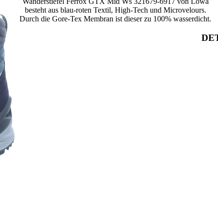
Wanderstiefel Ferrox GTX Mid Ws 321679-6917 von Lowa
besteht aus blau-roten Textil, High-Tech und Microvelours.
Durch die Gore-Tex Membran ist dieser zu 100% wasserdicht.
DET