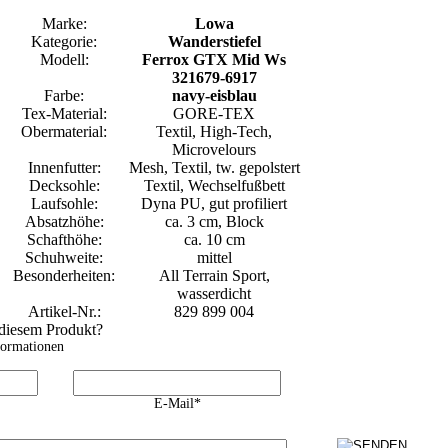
Marke:
Lowa
Kategorie:
Wanderstiefel
Modell:
Ferrox GTX Mid Ws
321679-6917
Farbe:
navy-eisblau
Tex-Material:
GORE-TEX
Obermaterial:
Textil, High-Tech,
Microvelours
Innenfutter:
Mesh, Textil, tw. gepolstert
Decksohle:
Textil, Wechselfußbett
Laufsohle:
Dyna PU, gut profiliert
Absatzhöhe:
ca. 3 cm, Block
Schafthöhe:
ca. 10 cm
Schuhweite:
mittel
Besonderheiten:
All Terrain Sport,
wasserdicht
Artikel-Nr.:
829 899 004
 diesem Produkt?
formationen
E-Mail*