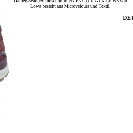
Damen-Wanderhalbschuh Innox EVGO II GTX Lo Ws von
Lowa besteht aus Microvelours und Textil.
DET