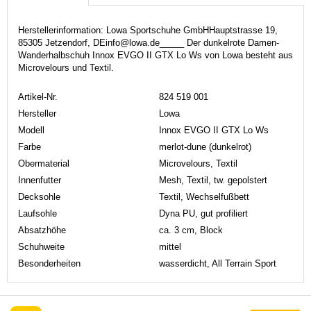
Herstellerinformation: Lowa Sportschuhe GmbHHauptstrasse 19,
85305 Jetzendorf, DEinfo@lowa.de_____ Der dunkelrote Damen-
Wanderhalbschuh Innox EVGO II GTX Lo Ws von Lowa besteht aus
Microvelours und Textil.
Artikel-Nr.
824 519 001
Hersteller
Lowa
Modell
Innox EVGO II GTX Lo Ws
Farbe
merlot-dune (dunkelrot)
Obermaterial
Microvelours, Textil
Innenfutter
Mesh, Textil, tw. gepolstert
Decksohle
Textil, Wechselfußbett
Laufsohle
Dyna PU, gut profiliert
Absatzhöhe
ca. 3 cm, Block
Schuhweite
mittel
Besonderheiten
wasserdicht, All Terrain Sport