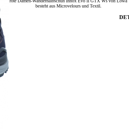
rote Damen-Wanderhalbschuh Innox Evo II GTX Ws von Lowa
besteht aus Microvelours und Textil.
DET