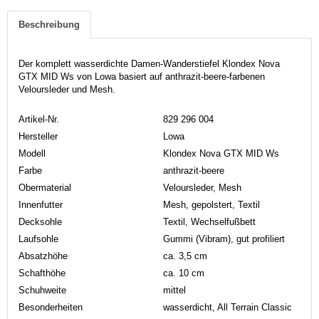
Beschreibung
Der komplett wasserdichte Damen-Wanderstiefel Klondex Nova
GTX MID Ws von Lowa basiert auf anthrazit-beere-farbenen
Veloursleder und Mesh.
Artikel-Nr.
829 296 004
Hersteller
Lowa
Modell
Klondex Nova GTX MID Ws
Farbe
anthrazit-beere
Obermaterial
Veloursleder, Mesh
Innenfutter
Mesh, gepolstert, Textil
Decksohle
Textil, Wechselfußbett
Laufsohle
Gummi (Vibram), gut profiliert
Absatzhöhe
ca. 3,5 cm
Schafthöhe
ca. 10 cm
Schuhweite
mittel
Besonderheiten
wasserdicht, All Terrain Classic