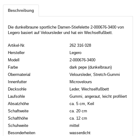
Beschreibung
Die dunkelbraune sportliche Damen-Stiefelette 2-000676-3400 von
Legero basiert auf Veloursleder und hat ein Wechselfußbett.
Artikel-Nr.
262 316 028
Hersteller
Legero
Modell
2-000676-3400
Farbe
dark pepe (dunkelbraun)
Obermaterial
Veloursleder, Stretch-Gummi
Innenfutter
Microvelours
Decksohle
Leder, Wechselfußbett
Laufsohle
Gummi, angeraut, leicht profiliert
Absatzhöhe
ca. 5 cm, Keil
Schaftweite
ca. 20 cm
Schafthöhe
ca. 12 cm
Schuhweite
mittel
Besonderheiten
wasserdicht