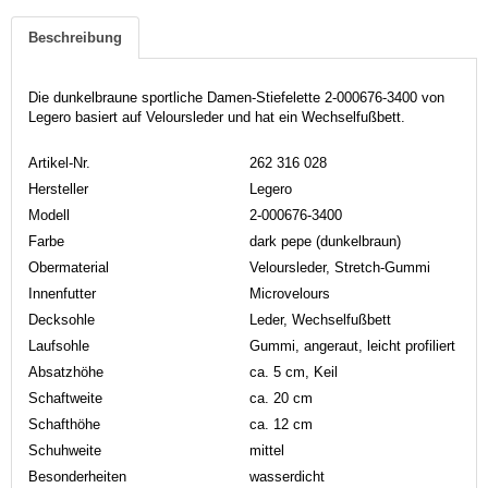
Beschreibung
Die dunkelbraune sportliche Damen-Stiefelette 2-000676-3400 von
Legero basiert auf Veloursleder und hat ein Wechselfußbett.
Artikel-Nr.
262 316 028
Hersteller
Legero
Modell
2-000676-3400
Farbe
dark pepe (dunkelbraun)
Obermaterial
Veloursleder, Stretch-Gummi
Innenfutter
Microvelours
Decksohle
Leder, Wechselfußbett
Laufsohle
Gummi, angeraut, leicht profiliert
Absatzhöhe
ca. 5 cm, Keil
Schaftweite
ca. 20 cm
Schafthöhe
ca. 12 cm
Schuhweite
mittel
Besonderheiten
wasserdicht