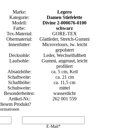
Marke:
Legero
Kategorie:
Damen Stiefelette
Modell:
Divine 2-000676-0100
Farbe:
schwarz
Tex-Material:
GORE-TEX
Obermaterial:
Glattleder, Stretch-Gummi
Innenfutter:
Microvelours, tw. leicht
gepolstert
Decksohle:
Leder, Wechselfußbett
Laufsohle:
Gummi, angeraut, leicht
profiliert
Absatzhöhe:
ca. 5 cm, Keil
Schaftweite:
ca. 21 cm
Schafthöhe:
ca. 11,5 cm
Schuhweite:
mittel
Besonderheiten:
wasserdicht
Artikel-Nr.:
262 001 559
 diesem Produkt?
formationen
E-Mail*