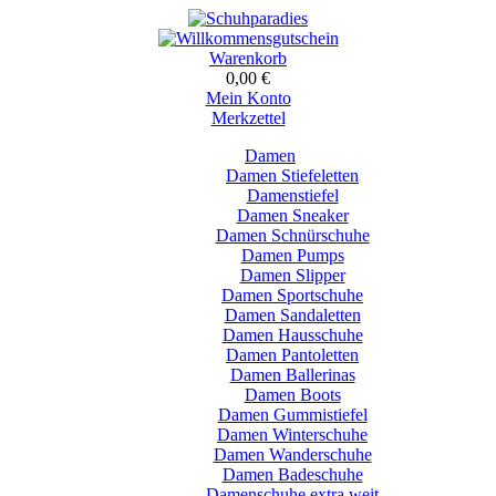
Warenkorb
0,00 €
Mein Konto
Merkzettel
Damen
Damen Stiefeletten
Damenstiefel
Damen Sneaker
Damen Schnürschuhe
Damen Pumps
Damen Slipper
Damen Sportschuhe
Damen Sandaletten
Damen Hausschuhe
Damen Pantoletten
Damen Ballerinas
Damen Boots
Damen Gummistiefel
Damen Winterschuhe
Damen Wanderschuhe
Damen Badeschuhe
Damenschuhe extra weit