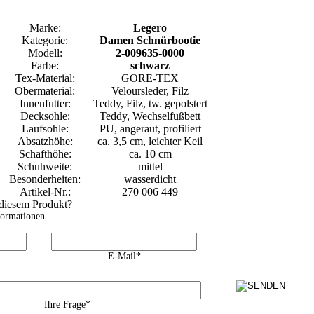
Marke:
Legero
Kategorie:
Damen Schnürbootie
Modell:
2-009635-0000
Farbe:
schwarz
Tex-Material:
GORE-TEX
Obermaterial:
Veloursleder, Filz
Innenfutter:
Teddy, Filz, tw. gepolstert
Decksohle:
Teddy, Wechselfußbett
Laufsohle:
PU, angeraut, profiliert
Absatzhöhe:
ca. 3,5 cm, leichter Keil
Schafthöhe:
ca. 10 cm
Schuhweite:
mittel
Besonderheiten:
wasserdicht
Artikel-Nr.:
270 006 449
 diesem Produkt?
formationen
E-Mail*
Ihre Frage*