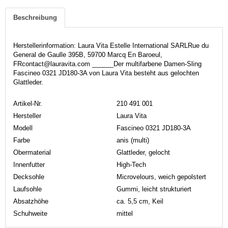
Beschreibung
Herstellerinformation: Laura Vita Estelle International SARLRue du
General de Gaulle 395B, 59700 Marcq En Baroeul,
FRcontact@lauravita.com ______Der multifarbene Damen-Sling
Fascineo 0321 JD180-3A von Laura Vita besteht aus gelochten
Glattleder.
Artikel-Nr.
210 491 001
Hersteller
Laura Vita
Modell
Fascineo 0321 JD180-3A
Farbe
anis (multi)
Obermaterial
Glattleder, gelocht
Innenfutter
High-Tech
Decksohle
Microvelours, weich gepolstert
Laufsohle
Gummi, leicht strukturiert
Absatzhöhe
ca. 5,5 cm, Keil
Schuhweite
mittel