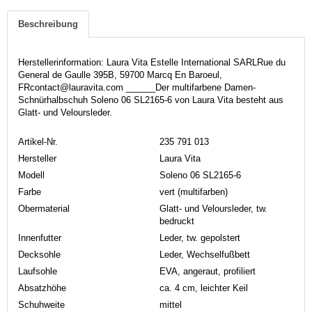
Beschreibung
Herstellerinformation: Laura Vita Estelle International SARLRue du
General de Gaulle 395B, 59700 Marcq En Baroeul,
FRcontact@lauravita.com ______Der multifarbene Damen-
Schnürhalbschuh Soleno 06 SL2165-6 von Laura Vita besteht aus
Glatt- und Veloursleder.
Artikel-Nr.
235 791 013
Hersteller
Laura Vita
Modell
Soleno 06 SL2165-6
Farbe
vert (multifarben)
Obermaterial
Glatt- und Veloursleder, tw.
bedruckt
Innenfutter
Leder, tw. gepolstert
Decksohle
Leder, Wechselfußbett
Laufsohle
EVA, angeraut, profiliert
Absatzhöhe
ca. 4 cm, leichter Keil
Schuhweite
mittel