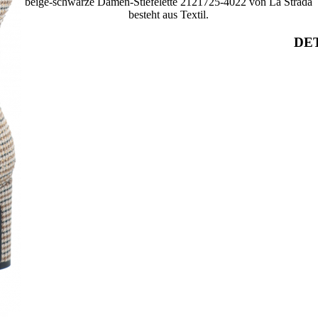
beige-schwarze Damen-Stiefelette 2121725-4022 von La Strada
besteht aus Textil.
DET