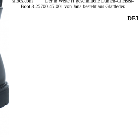
shoes.com_____Der in Weite H geschnittene Damen-Chelsea-
Boot 8-25700-45-001 von Jana besteht aus Glattleder.
DET