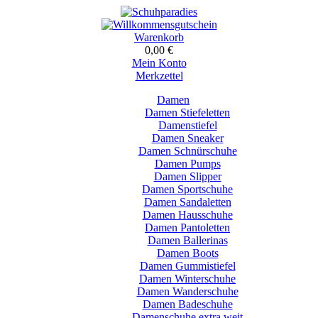
Warenkorb
0,00 €
Mein Konto
Merkzettel
Damen
Damen Stiefeletten
Damenstiefel
Damen Sneaker
Damen Schnürschuhe
Damen Pumps
Damen Slipper
Damen Sportschuhe
Damen Sandaletten
Damen Hausschuhe
Damen Pantoletten
Damen Ballerinas
Damen Boots
Damen Gummistiefel
Damen Winterschuhe
Damen Wanderschuhe
Damen Badeschuhe
Damenschuhe extra weit