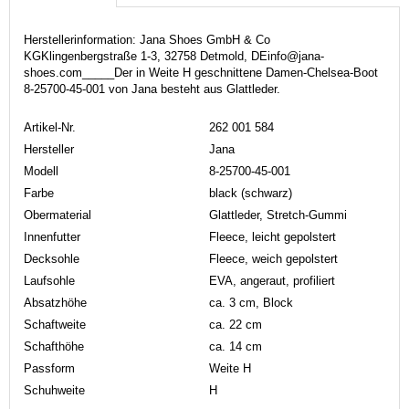
Herstellerinformation: Jana Shoes GmbH & Co
KGKlingenbergstraße 1-3, 32758 Detmold, DEinfo@jana-
shoes.com_____Der in Weite H geschnittene Damen-Chelsea-Boot
8-25700-45-001 von Jana besteht aus Glattleder.
Artikel-Nr.
262 001 584
Hersteller
Jana
Modell
8-25700-45-001
Farbe
black (schwarz)
Obermaterial
Glattleder, Stretch-Gummi
Innenfutter
Fleece, leicht gepolstert
Decksohle
Fleece, weich gepolstert
Laufsohle
EVA, angeraut, profiliert
Absatzhöhe
ca. 3 cm, Block
Schaftweite
ca. 22 cm
Schafthöhe
ca. 14 cm
Passform
Weite H
Schuhweite
H