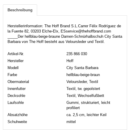
Beschreibung
Herstellerinformation: The Hoff Brand S.L.Carrer Félix Rodríguez de
la Fuente 82, 03203 Elche-Elx, ESservice@thehoffbrand.com
_____Der hellblau-beige-braune Damen-Schnürhalbschuh City Santa
Barbara von The Hoff besteht aus Veloursleder und Textil.
Artikel-Nr.
235 866 030
Hersteller
Hoff
Modell
City Santa Barbara
Farbe
hellblau-beige-braun
Obermaterial
Veloursleder, Textil
Innenfutter
Textil, tw. gepolstert
Decksohle
Textil, Wechselfußbett
Laufsohle
Gummi, strukturiert, leicht
profiliert
Absatzhöhe
ca. 2,5 cm, leichter Keil
Schuhweite
mittel