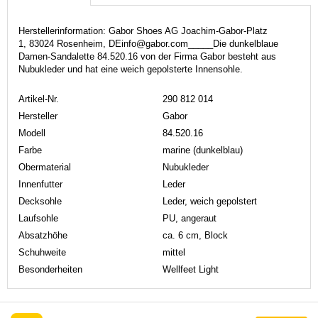
Herstellerinformation: Gabor Shoes AG Joachim-Gabor-Platz
1, 83024 Rosenheim, DEinfo@gabor.com_____Die dunkelblaue
Damen-Sandalette 84.520.16 von der Firma Gabor besteht aus
Nubukleder und hat eine weich gepolsterte Innensohle.
Artikel-Nr.
290 812 014
Hersteller
Gabor
Modell
84.520.16
Farbe
marine (dunkelblau)
Obermaterial
Nubukleder
Innenfutter
Leder
Decksohle
Leder, weich gepolstert
Laufsohle
PU, angeraut
Absatzhöhe
ca. 6 cm, Block
Schuhweite
mittel
Besonderheiten
Wellfeet Light