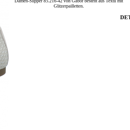
Damen-Slipper 85.216-42 von Gabor besteht aus Textil mit
Glitzerpailletten.
DET