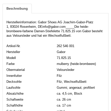
Beschreibung
Herstellerinformation: Gabor Shoes AG Joachim-Gabor-Platz
1, 83024 Rosenheim, DEinfo@gabor.com_____Die heide-
brombeere-farbene Damen-Stiefelette 71.825.15 von Gabor besteht
aus Veloursleder und hat ein Wechselfußbett.
Artikel-Nr.
262 546 001
Hersteller
Gabor
Modell
71.825.15
Farbe
mulberry (heide-brombeere)
Obermaterial
Veloursleder
Innenfutter
Filz
Decksohle
Filz, Wechselfußbett
Laufsohle
Gummi, angeraut, profiliert
Absatzhöhe
ca. 4,5 cm, Block
Schaftweite
ca. 26 cm
Schafthöhe
ca. 17 cm