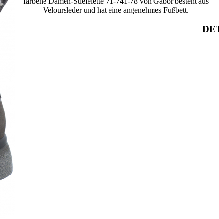
farbene Damen-Stiefelette 71-741-78 von Gabor besteht aus
Veloursleder und hat eine angenehmes Fußbett.
DET