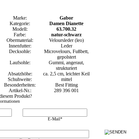
Marke:
Gabor
Kategorie:
Damen Dianette
Modell:
63.700.32
Farbe:
natur-schwarz
Obermaterial:
Veloursleder (leo)
Innenfutter:
Leder
Decksohle:
Microvelours, Fußbett,
gepolstert
Laufsohle:
Gummi, angeraut,
strukturiert
Absatzhöhe:
ca. 2,5 cm, leichter Keil
Schuhweite:
mittel
Besonderheiten:
Best Fitting
Artikel-Nr.:
289 396 001
 diesem Produkt?
formationen
E-Mail*