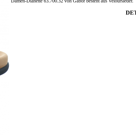
Damen-Dianette 63.700.32 von Gabor besteht aus Veloursleder.
DET