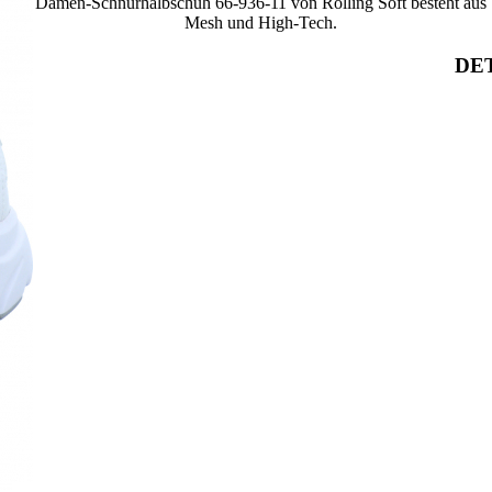
Damen-Schnürhalbschuh 66-936-11 von Rolling Soft besteht aus
Mesh und High-Tech.
DET