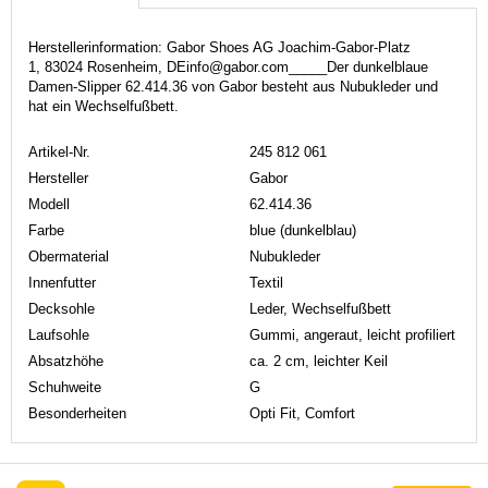
Herstellerinformation: Gabor Shoes AG Joachim-Gabor-Platz
1, 83024 Rosenheim, DEinfo@gabor.com_____Der dunkelblaue
Damen-Slipper 62.414.36 von Gabor besteht aus Nubukleder und
hat ein Wechselfußbett.
Artikel-Nr.
245 812 061
Hersteller
Gabor
Modell
62.414.36
Farbe
blue (dunkelblau)
Obermaterial
Nubukleder
Innenfutter
Textil
Decksohle
Leder, Wechselfußbett
Laufsohle
Gummi, angeraut, leicht profiliert
Absatzhöhe
ca. 2 cm, leichter Keil
Schuhweite
G
Besonderheiten
Opti Fit, Comfort