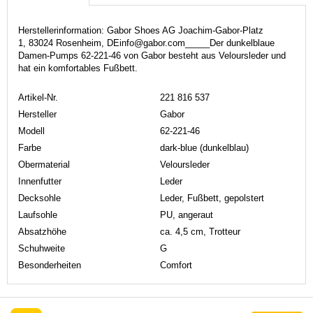
Herstellerinformation: Gabor Shoes AG Joachim-Gabor-Platz
1, 83024 Rosenheim, DEinfo@gabor.com_____Der dunkelblaue
Damen-Pumps 62-221-46 von Gabor besteht aus Veloursleder und
hat ein komfortables Fußbett.
Artikel-Nr.
221 816 537
Hersteller
Gabor
Modell
62-221-46
Farbe
dark-blue (dunkelblau)
Obermaterial
Veloursleder
Innenfutter
Leder
Decksohle
Leder, Fußbett, gepolstert
Laufsohle
PU, angeraut
Absatzhöhe
ca. 4,5 cm, Trotteur
Schuhweite
G
Besonderheiten
Comfort