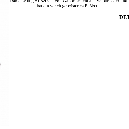
Damen-Sling 81.520-12 von Gabor besteht aus Veloursleder und
hat ein weich gepolstertes Fußbett.
DET